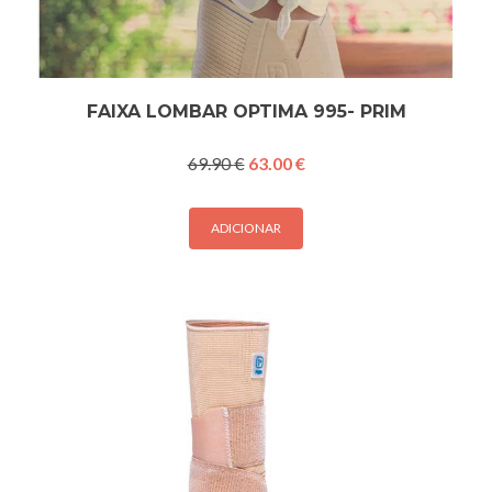
FAIXA LOMBAR OPTIMA 995- PRIM
O
O
69.90
€
63.00
€
preço
preço
original
atual
era:
é:
ADICIONAR
69.90 €.
63.00 €.