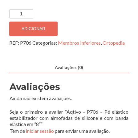
Quantidade
de
Aqtivo
ADICIONAR
-
P706
REF:
P706
Categorias:
Membros Inferiores
,
Ortopedia
-
Pé
elástico
Avaliações (0)
estabilizador
com
Avaliações
almofadas
de
Ainda não existem avaliações.
silicone
e
Seja o primeiro a avaliar “Aqtivo – P706 – Pé elástico
com
estabilizador com almofadas de silicone e com banda
banda
elástica em “8””
Tem de
iniciar sessão
para enviar uma avaliação.
elástica