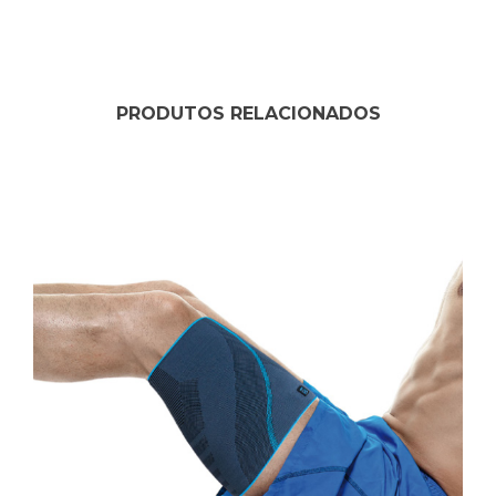
em
“8”
PRODUTOS RELACIONADOS