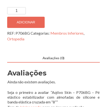
Quantidade
de
Aqtivo
ADICIONAR
Skin
-
REF:
P706BG
Categorias:
Membros Inferiores
,
P706BG
Ortopedia
-
Pé
elástico
Avaliações (0)
estabilizador
com
Avaliações
almofadas
de
Ainda não existem avaliações.
silicone
e
Seja o primeiro a avaliar “Aqtivo Skin – P706BG – Pé
banda
elástico estabilizador com almofadas de silicone e
elástica
banda elástica cruzada em “8””