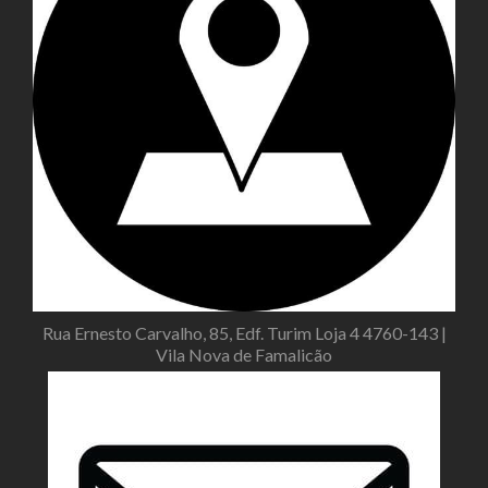
Rua Ernesto Carvalho, 85, Edf. Turim Loja 4 4760-143 |
Vila Nova de Famalicão