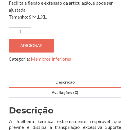
Facilita a flexão e extensão da articulação, e pode ser
ajustada.
Tamanho: S,M,L,XL.
Quantidade
de
Joelheira
ADICIONAR
Patelar
com
Categoria:
Membros Inferiores
Rótula
Aberta
Reforçada
Descrição
Ottec
Avaliações (0)
RD521
-
EMO
Descrição
A Joelheira térmica extremamente respirável que
previne e dissipa a transpiração excessiva Suporte