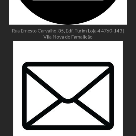
Rua Ernesto Carvalho, 85, Edf. Turim Loja 4 4760-143 |
Vila Nova de Famalicão