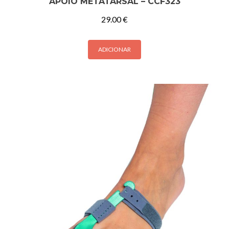
APOIO METATARSAL – CCF323
29.00
€
ADICIONAR