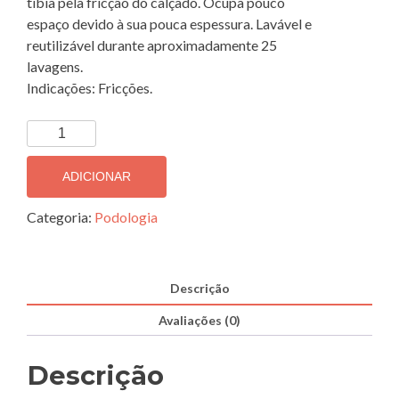
tíbia pela fricção do calçado. Ocupa pouco
espaço devido à sua pouca espessura. Lavável e
reutilizável durante aproximadamente 25
lavagens.
Indicações: Fricções.
Quantidade
de
Protetor
ADICIONAR
Tibial
Aderente
Categoria:
Podologia
"Aqua"
COMFORSIL
-
Descrição
CC332
Avaliações (0)
Descrição