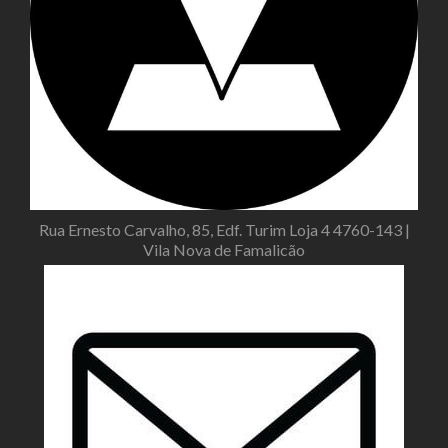
Rua Ernesto Carvalho, 85, Edf. Turim Loja 4 4760-143 |
Vila Nova de Famalicão