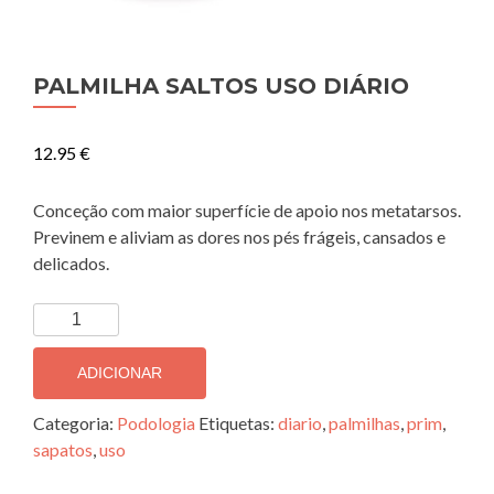
PALMILHA SALTOS USO DIÁRIO
12.95
€
Conceção com maior superfície de apoio nos metatarsos.
Previnem e aliviam as dores nos pés frágeis, cansados e
delicados.
Quantidade
de
PALMILHA
ADICIONAR
SALTOS
USO
Categoria:
Podologia
Etiquetas:
diario
,
palmilhas
,
prim
,
DIÁRIO
sapatos
,
uso