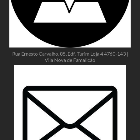
Rua Ernesto Carvalho, 85, Edf. Turim Loja 4 4760-143 |
Vila Nova de Famalicão