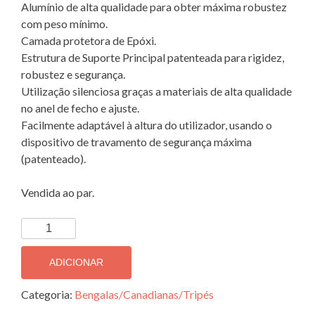
Alumínio de alta qualidade para obter máxima robustez
com peso mínimo.
Camada protetora de Epóxi.
Estrutura de Suporte Principal patenteada para rigidez,
robustez e segurança.
Utilização silenciosa graças a materiais de alta qualidade
no anel de fecho e ajuste.
Facilmente adaptável à altura do utilizador, usando o
dispositivo de travamento de segurança máxima
(patenteado).
Vendida ao par.
Quantidade
de
Canadianas
ADICIONAR
ACCESS
Comfort
Categoria:
Bengalas/Canadianas/Tripés
Orthia