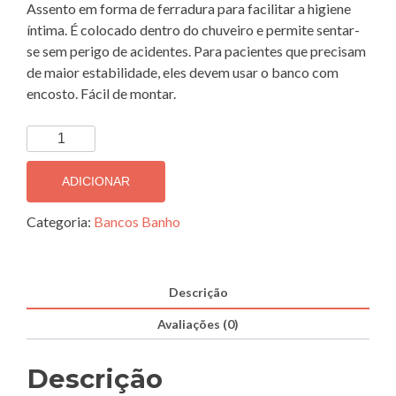
Assento em forma de ferradura para facilitar a higiene
íntima. É colocado dentro do chuveiro e permite sentar-
se sem perigo de acidentes. Para pacientes que precisam
de maior estabilidade, eles devem usar o banco com
encosto. Fácil de montar.
Quantidade
de
Cadeira
ADICIONAR
de
Banho
Categoria:
Bancos Banho
com
Assento
em
Descrição
Forma
Avaliações (0)
de
Ferradura
U213
Descrição