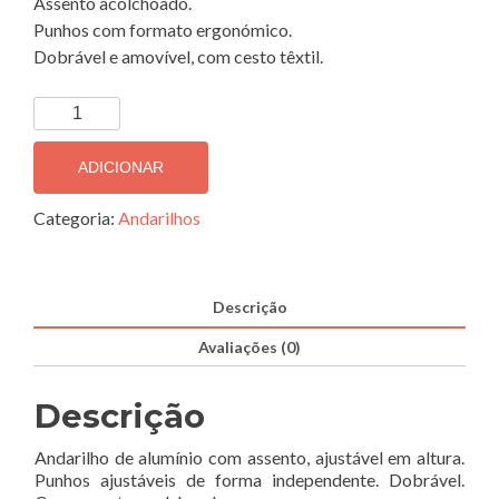
Assento acolchoado.
Punhos com formato ergonómico.
Dobrável e amovível, com cesto têxtil.
Quantidade
de
Andarilho
ADICIONAR
Em
Alumínio
Categoria:
Andarilhos
Com
Assento
A150
Descrição
Avaliações (0)
Descrição
Andarilho de alumínio com assento, ajustável em altura.
Punhos ajustáveis de forma independente. Dobrável.