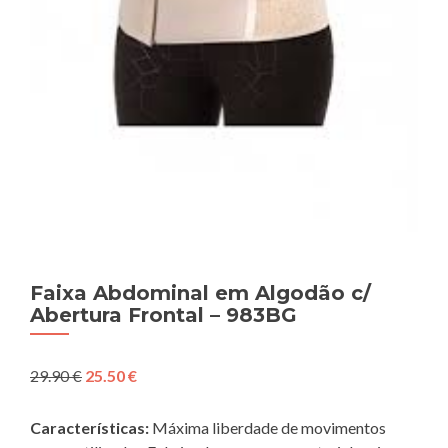
Faixa Abdominal em Algodão c/
Abertura Frontal – 983BG
O
O
29.90
€
25.50
€
preço
preço
original
atual
Características:
Máxima liberdade de movimentos
era:
é: