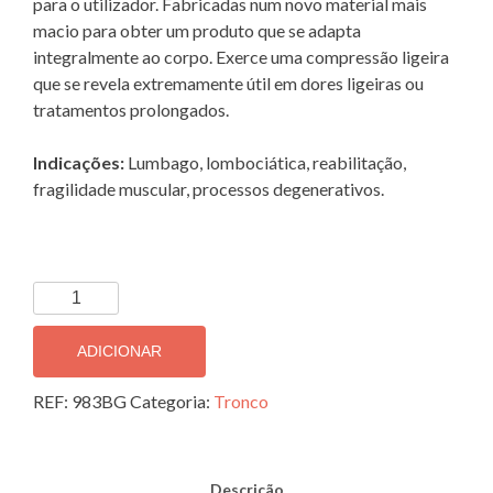
para o utilizador. Fabricadas num novo material mais
29.90 €.
25.50 €.
macio para obter um produto que se adapta
integralmente ao corpo. Exerce uma compressão ligeira
que se revela extremamente útil em dores ligeiras ou
tratamentos prolongados.
Indicações:
Lumbago, lombociática, reabilitação,
fragilidade muscular, processos degenerativos.
Quantidade
de
Faixa
ADICIONAR
Abdominal
em
REF:
983BG
Categoria:
Tronco
Algodão
c/
Abertura
Descrição