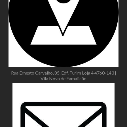
Rua Ernesto Carvalho, 85, Edf. Turim Loja 4 4760-143 |
Vila Nova de Famalicão