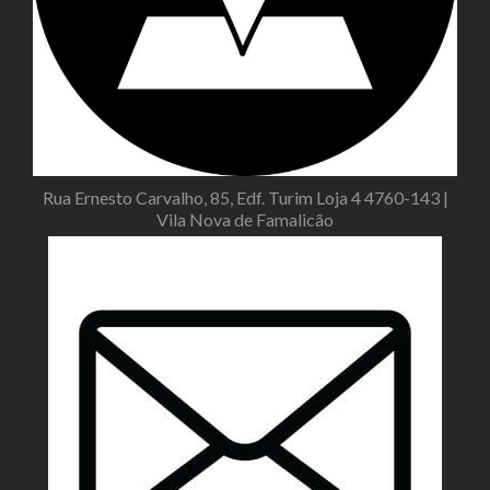
Rua Ernesto Carvalho, 85, Edf. Turim Loja 4 4760-143 |
Vila Nova de Famalicão