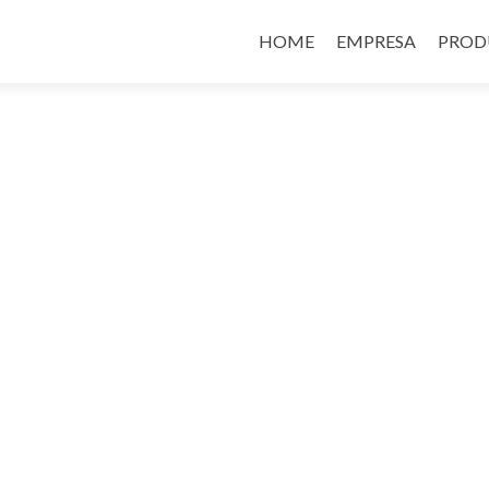
Saltar
para
HOME
EMPRESA
PROD
o
conteúdo