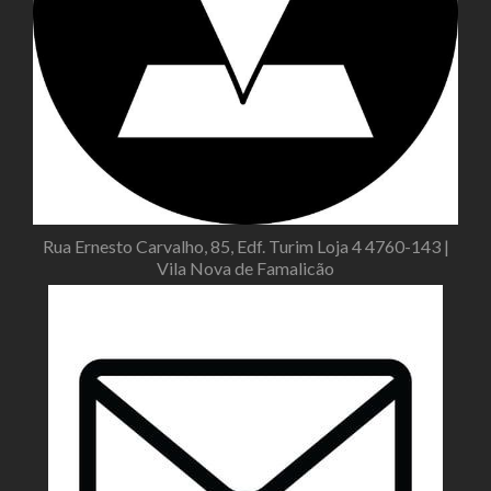
Rua Ernesto Carvalho, 85, Edf. Turim Loja 4 4760-143 |
Vila Nova de Famalicão